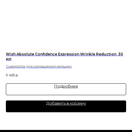
Wish Absolute Confidence Expression Wrinkle Reduction, 30
Ма
мл
Ан
Сыворотка для сокращения морщин
1 7
9 455
р.
Подробнее
Добавить в корзину