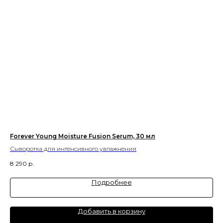
Forever Young Moisture Fusion Serum, 30 мл
Кр
Сыворотка для интенсивного увлажнения
8 290
р.
55
Подробнее
Добавить в корзину