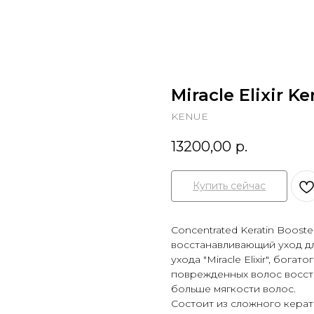
Miracle Elixir K
KENUE
13200,00
р.
Купить сейчас
Concentrated Keratin Boost
восстанавливающий уход д
ухода "Miracle Elixir", бог
поврежденных волос восстан
больше мягкости волос.
Состоит из сложного кератин