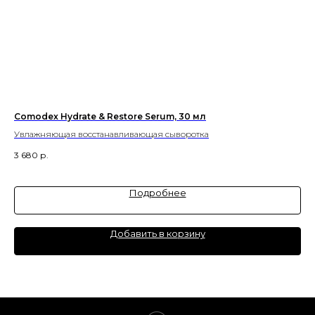
Comodex Hydrate & Restore Serum, 30 мл
Ма
Увлажняющая восстанавливающая сыворотка
Пит
3 680
р.
5 8
Подробнее
Добавить в корзину