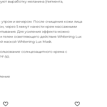
уют выработку меланина (пигмента,
 утром и вечером. После очищения кожи лица
н, через 5 минут нанести крем массажными
итывания. Для усиления эффекта можно
 гелем осветляющего действия Whitening Lux
ей маской Whitening Lux Mask.
ользование солнцезащитного крема с
PF-50.
тление