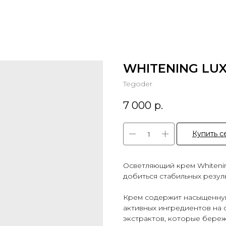
WHITENING LUX
Tegoder
7 000
р.
Купить с
Осветляющий крем Whiteni
добиться стабильных резул
Крем содержит насыщенну
активных ингредиентов на 
экстрактов, которые бере