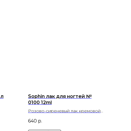
мл
Sophin лак для ногтей №
0100 12ml
Розово-сиреневый лак кремовой
текстуры с добавлением
640
р.
серебристого шиммера