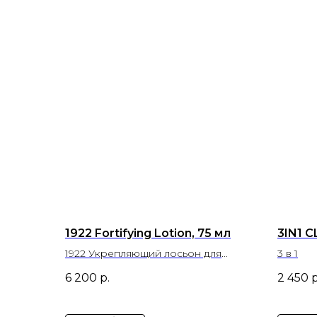
1922 Fortifying Lotion, 75 мл
3IN1 C
1922 Укрепляющий лосьон для
3 в 1
волос, против выпадения
6 200
р.
2 450
р