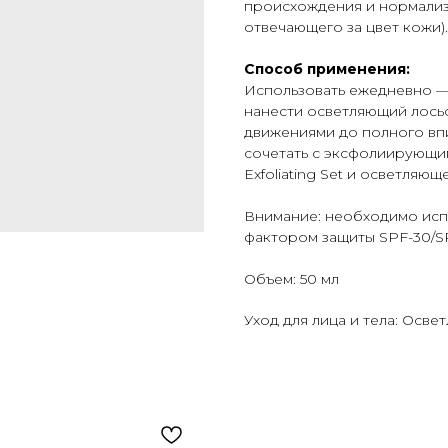
происхождения и нормализ
отвечающего за цвет кожи).
Способ применения:
Использовать ежедневно —
нанести осветляющий лосьо
движениями до полного вп
сочетать с эксфолиирующим
Exfoliating Set и осветляющ
Внимание: необходимо исп
фактором защиты SPF-30/S
Объем: 50 мл
Уход для лица и тела: Осве