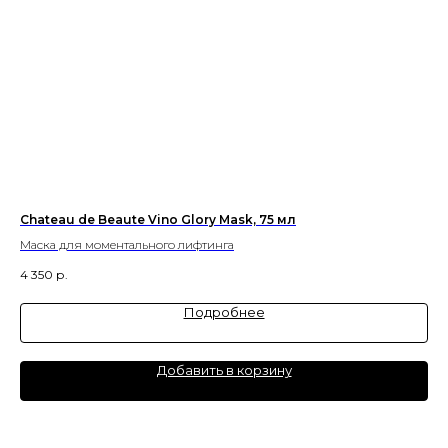
Chateau de Beaute Vino Glory Mask, 75 мл
Кр
Маска для моментального лифтинга
4 350
р.
2 3
Подробнее
Добавить в корзину