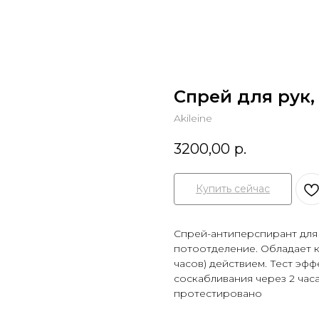
Спрей для рук,
Akileine
3200,00
р.
Купить сейчас
Спрей-антиперспирант для 
потоотделение. Обладает к
часов) действием. Тест эф
соскабливания через 2 час
протестировано