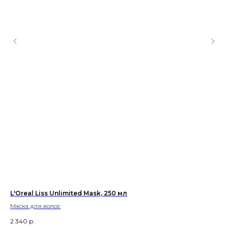
L'Oreal Liss Unlimited Mask, 250 мл
Fo
Маска для волос
На
2 340
р.
15 