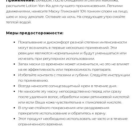
Применение:
Вечером, после очищения и снятия макияжа,
распылите Lotion Yon-Ka для лучшего проникновения. Легкими
движениями, нанесите Маску Гликонайт 10% тонким слоем на лицо,
шею и зону декольте. Оставьте на ночь. На следующее утро смойте
теплой водой.
Меры предосторожности:
Покалывание и дискомфорт разной степени интенсивности
могут возникать в первые несколько применений. Эти
реакции являются нормальными и будут уменьшаться или
исчезать при регулярном использовании.
Запах маски со временем может измениться, но это не влияет
на ее эффективность или переносимость препарата.
Избегайте контакта с глазами и губами. Следуйте инструкции
по применению.
Всегда наносите солнцезащитный крем в течение дня.
Не наносите эту маску непосредственно перед или сразу
после удаления волос, обработки кожи ретиноевой кислотой
или если Ваша кожа чувствительна к гликолевой кислоте.
В случае стойкого покраснения или раздражения
прекратите использование и обратитесь к врачу.
Этот продукт необходимо использовать не часто и в течение
ограниченного времени.