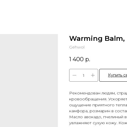
Warming Balm,
Gehwol
1 400
р.
Купить с
Рекомендован людям, стра
кровообращения. Ускоряет 
ощущение приятного тепла.
камфора, розмарин в соста
Масло авокадо, пчелиный в
увлажняют сухую кожу. Ко