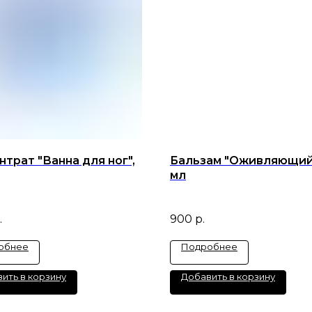
трат "Ванна для ног",
Бальзам "Оживляющий"
мл
.
900
р.
обнее
Подробнее
ить в корзину
Добавить в корзину