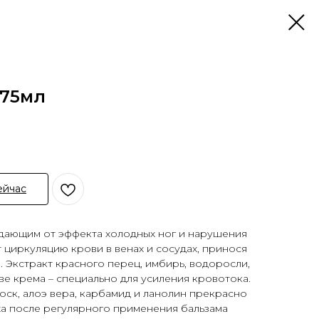
 75мл
ейчас
дающим от эффекта холодных ног и нарушения
циркуляцию крови в венах и сосудах, принося
 Экстракт красного перец, имбирь, водоросли,
ве крема – специально для усиления кровотока.
оск, алоэ вера, карбамид и ланолин прекрасно
жа после регулярного применения бальзама