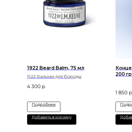
1922 Beard Balm, 75 мл
Концен
200 гр
1922 Бальзам для бороды
4 300
р.
1 850
р
Подробнее
Подр
Добавить в корзину
Добав