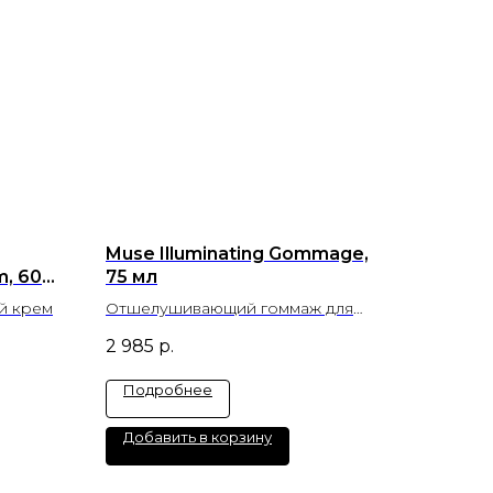
Muse Illuminating Gommage,
m, 60
75 мл
й крем
Отшелушивающий гоммаж для
сияния кожи
2 985
р.
Подробнее
Добавить в корзину