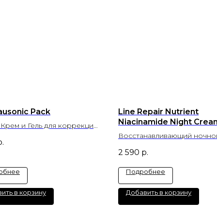
ausonic Pack
Line Repair Nutrient
Niacinamide Night Crea
 Крем и Гель для коррекции
мл
Восстанавливающий ночно
р.
2 590
р.
обнее
Подробнее
ить в корзину
Добавить в корзину