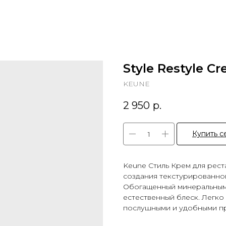
Style Restyle C
KEUNE
2 950
р.
Купить с
Keune Стиль Крем для рест
создания текстурированног
Обогащенный минеральным 
естественный блеск. Легк
послушными и удобными пр