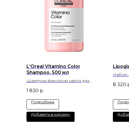
L'Oreal Vitamino Color
Lipogl
Shampoo, 500 мл
Набор:
Шампунь-фиксатор цвета для
фигуры
8 320
окрашенных волос
1 830
р.
Подробнее
Подр
Добавить в корзину
Добав