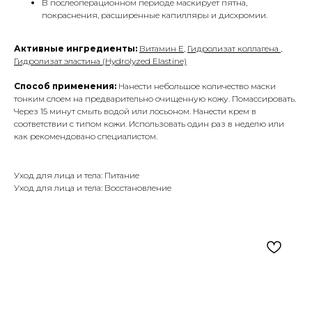
В послеоперационном периоде маскирует пятна,
покраснения, расширенные капилляры и дисхромии.
Активные ингредиенты:
Витамин Е
,
Гидролизат коллагена
,
Гидролизат эластина (Hydrolyzed Elastine)
Способ применения:
Нанести небольшое количество маски
тонким слоем на предварительно очищенную кожу. Помассировать.
Через 15 минут смыть водой или лосьоном. Нанести крем в
соответствии с типом кожи. Использовать один раз в неделю или
как рекомендовано специалистом.
Уход для лица и тела: Питание
Уход для лица и тела: Восстановление