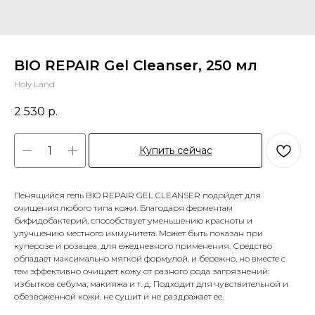
BIO REPAIR Gel Cleanser, 250 мл
Holy Land
2 530
р.
Купить сейчас
Пенящийся гель BIO REPAIR GEL CLEANSER подойдет для
очищения любого типа кожи. Благодаря ферментам
бифидобактерий, способствует уменьшению красноты и
улучшению местного иммунитета. Может быть показан при
куперозе и розацеа, для ежедневного применения. Средство
обладает максимально мягкой формулой, и бережно, но вместе с
тем эффективно очищает кожу от разного рода загрязнений:
избытков себума, макияжа и т. д. Подходит для чувствительной и
обезвоженной кожи, не сушит и не раздражает ее.