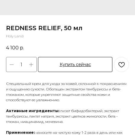
REDNESS RELIEF, 50 мл
Holy Land
4 100
р.
Купить сейчас
Специальный крем для ухода за кожей, склонной к покраснениям
и ощущению сухости. Обогащен экстрактом тамбуриссы и бета-
глюканом, которые укрепляют защитные свойства кожи и
способствуют ее увлажнению.
Активные ингредиенты:
лизат бифидобактерий, экстракт
тамбуриссы, лактат натрия, экстракт цветков жимолости, бета -
глюкан, ниацинамид, мочевина.
Применение:
наносите на чистую кожу 1-2 раза в день или как