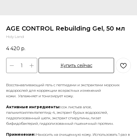
AGE CONTROL Rebuilding Gel, 50 мл
Holy Land
4 420
р.
Купить сейчас
Восстанавливающий гель с пептидами и экстрактами морских
водорослей для коррекции возрастных изменений
кожи. Увлажняет и тонизирует кожу.
Активные ингредиенты:
сок листьев алое,
пальмитоилпентапептид-4, экстракт бурых водорослей,
гидролизованный шелк, экстракт спирулины, лизат
бифидобактерий, гидролизованный пшеничный протеин.
Применение:
Наносить на очищенную кожу. Использовать 1 раз в