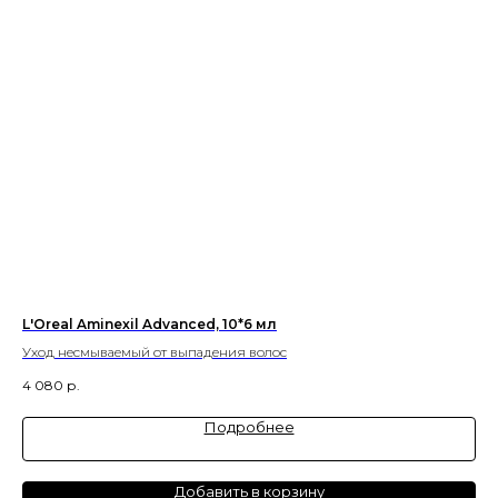
L'Oreal Aminexil Advanced, 10*6 мл
Lin
Уход несмываемый от выпадения волос
Вос
4 080
р.
2 9
Подробнее
Добавить в корзину