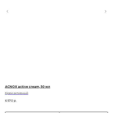
um,
ACNOX active cream, 50 мл
Кр
Крем активный
6 570
р.
55