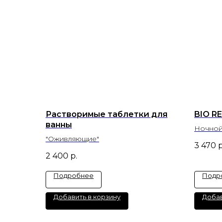
Растворимые таблетки для
BIO RE
ванны
Ночной
"Оживляющие"
3 470
р
2 400
р.
Подробнее
Подр
Добавить в корзину
Добав