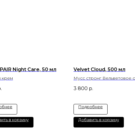
PAIR Night Care, 50 мл
Velvet Cloud, 500 мл
 крем
Мусс стронг Вельветовое 
.
3 800
р.
обнее
Подробнее
ить в корзину
Добавить в корзину