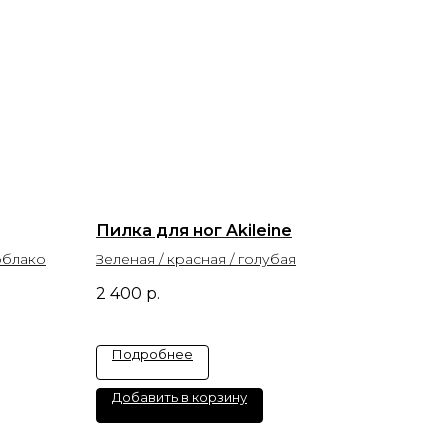
Пилка для ног Akileine
облако
Зеленая / красная / голубая
2 400
р.
Подробнее
Добавить в корзину