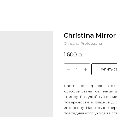
Christina Mirror
Christina Professional
1 600
р.
Купить с
Настольное зеркало - это 
который станет отличным 
комоду. Его удобный разме
поверхности, а изящный ди
интерьеру. Настольное зе
повседневного ухода за со