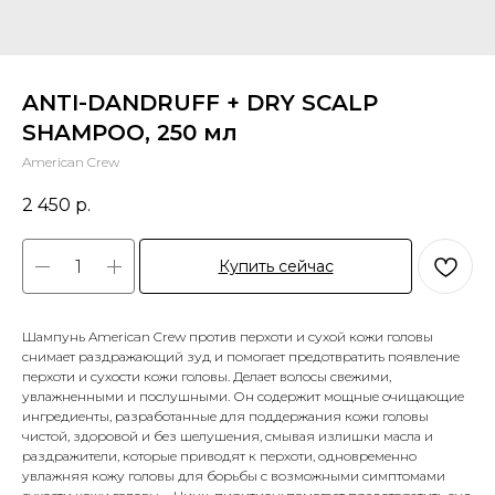
ANTI-DANDRUFF + DRY SCALP
SHAMPOO, 250 мл
American Crew
2 450
р.
Купить сейчас
Шампунь American Crew против перхоти и сухой кожи головы
снимает раздражающий зуд и помогает предотвратить появление
перхоти и сухости кожи головы. Делает волосы свежими,
увлажненными и послушными. Он содержит мощные очищающие
ингредиенты, разработанные для поддержания кожи головы
чистой, здоровой и без шелушения, смывая излишки масла и
раздражители, которые приводят к перхоти, одновременно
увлажняя кожу головы для борьбы с возможными симптомами