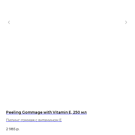
Peeling Gommage with Vitamin Е, 250 мл
Vel
Пилинг-гоммаж с витамином Е
Мус
2 985
р.
1 9