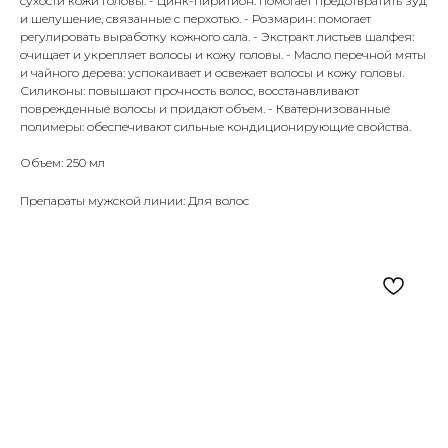
сухости кожи головы. - Цинк-пиритион: помогает предотвратить зуд
и шелушение, связанные с перхотью. - Розмарин: помогает
регулировать выработку кожного сала. - Экстракт листьев шалфея:
очищает и укрепляет волосы и кожу головы. - Масло перечной мяты
и чайного дерева: успокаивает и освежает волосы и кожу головы.
Силиконы: повышают прочность волос, восстанавливают
поврежденные волосы и придают объем. - Кватернизованные
полимеры: обеспечивают сильные кондиционирующие свойства.
Объем: 250 мл
Препараты мужской линии: Для волос