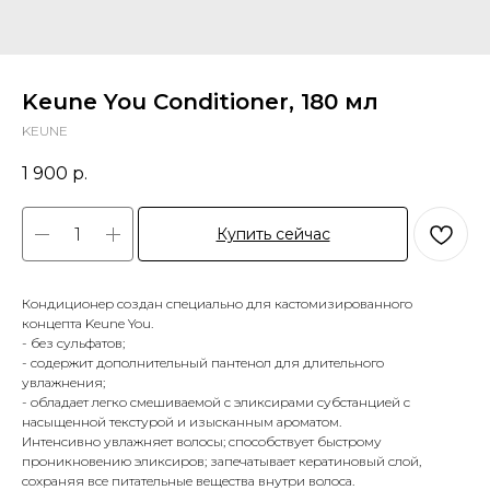
Keune You Conditioner, 180 мл
KEUNE
1 900
р.
Купить сейчас
Кондиционер создан специально для кастомизированного
концепта Keune You.
- без сульфатов;
- содержит дополнительный пантенол для длительного
увлажнения;
- обладает легко смешиваемой с эликсирами субстанцией с
насыщенной текстурой и изысканным ароматом.
Интенсивно увлажняет волосы; способствует быстрому
проникновению эликсиров; запечатывает кератиновый слой,
сохраняя все питательные вещества внутри волоса.