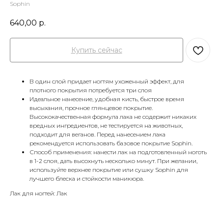
Sophin
640,00
р.
Купить сейчас
В один слой придает ногтям ухоженный эффект, для
плотного покрытия потребуется три слоя
Идеальное нанесение, удобная кисть, быстрое время
высыхания, прочное глянцевое покрытие.
Высококачественная формула лака не содержит никаких
вредных ингредиентов, не тестируется на животных,
подходит для веганов. Перед нанесением лака
рекомендуется использовать базовое покрытие Sophin.
Способ применения: нанести лак на подготовленный ноготь
в 1-2 слоя, дать высохнуть несколько минут. При желании,
используйте верхнее покрытие или сушку Sophin для
лучшего блеска и стойкости маникюра.
Лак для ногтей: Лак