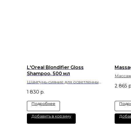
L'Oreal Blondifier Gloss
Massa
Shampoo, 500 мл
Массаж
Шампунь-сияние для осветленных
2 865
р
и мелированных волос
1 830
р.
Подробнее
Подр
Добавить в корзину
Добав