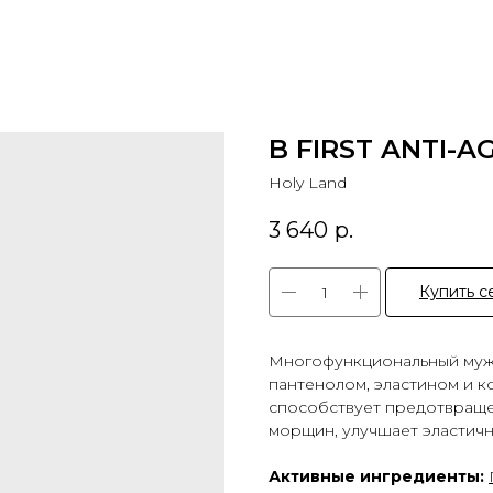
B FIRST ANTI-A
Holy Land
3 640
р.
Купить с
Многофункциональный мужс
пантенолом, эластином и к
способствует предотвраще
морщин, улучшает эластичн
Активные ингредиенты: