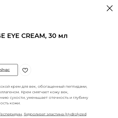
GE EYE CREAM, 30 мл
ейчас
кой крем для век, обогащенный пептидами,
оллагеном. Крем смягчает кожу век,
нию сухости, уменьшает отечность и глубину
ость кожи.
Гесперидин
,
Гидролизат эластина (Hydrolyzed