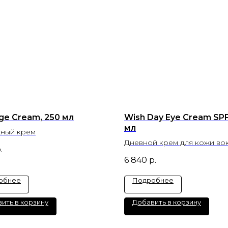
ge Cream, 250 мл
Wish Day Eye Cream SPF
мл
ный крем
Дневной крем для кожи во
.
глаз с SPF 8
6 840
р.
обнее
Подробнее
ить в корзину
Добавить в корзину