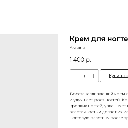
Крем для ногтей
Akileine
1 400
р.
Купить с
Восстанавливающий крем дл
и улучшает рост ногтей. К
крепких ногтей, увлажняет 
эластичность и делает их 
ногтевую пластину после т