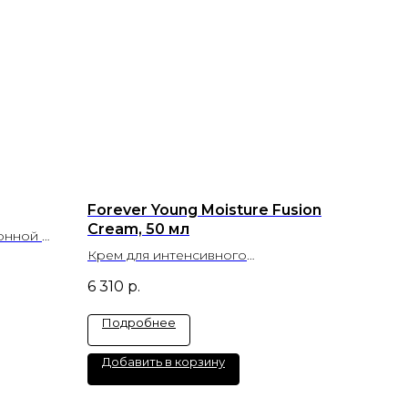
Forever Young Moisture Fusion
Cream, 50 мл
онной к
Крем для интенсивного
увлажнения
6 310
р.
Подробнее
Добавить в корзину