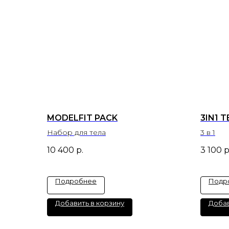
MODELFIT PACK
3IN1 T
Набор для тела
3 в 1
10 400
р.
3 100
р
Подробнее
Подр
Добавить в корзину
Добав