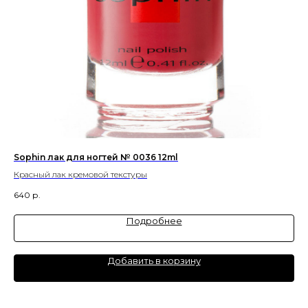
Sophin лак для ногтей № 0036 12ml
Ch
Красный лак кремовой текстуры
Ма
640
р.
4 3
Подробнее
Добавить в корзину