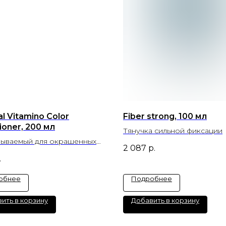
l Vitamino Color
Fiber strong, 100 мл
ioner, 200 мл
Тянучка сильной фиксации
мываемый для окрашенных
2 087
р.
кондиционер
.
обнее
Подробнее
ить в корзину
Добавить в корзину