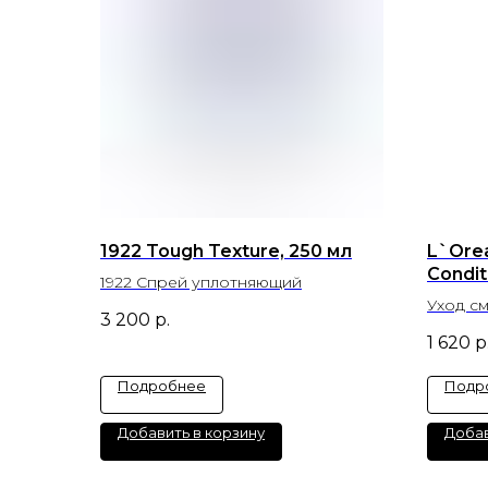
1922 Tough Texture, 250 мл
L`Orea
Condit
1922 Спрей уплотняющий
Уход с
3 200
р.
волос/
1 620
р
Подробнее
Подр
Добавить в корзину
Добав