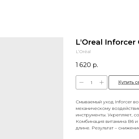
L'Oreal Inforcer
L’Oréal
1 620
р.
Купить с
Смываемый уход Inforcer в
механическому воздействию
инструменты. Укрепляет, с
Комбинация витамина B6 и 
длине. Результат – снижени