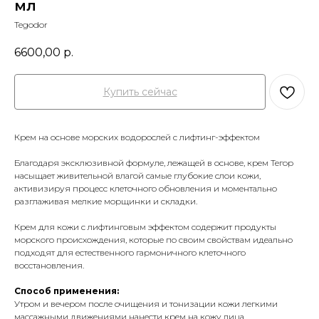
мл
Tegodor
6600,00
р.
Купить сейчас
Крем на основе морских водорослей с лифтинг-эффектом
Благодаря эксклюзивной формуле, лежащей в основе, крем Тегор
насыщает живительной влагой самые глубокие слои кожи,
активизируя процесс клеточного обновления и моментально
разглаживая мелкие морщинки и складки.
Крем для кожи с лифтинговым эффектом содержит продукты
морского происхождения, которые по своим свойствам идеально
подходят для естественного гармоничного клеточного
восстановления.
Способ применения:
Утром и вечером после очищения и тонизации кожи легкими
массажными движениями нанести крем на кожу лица.