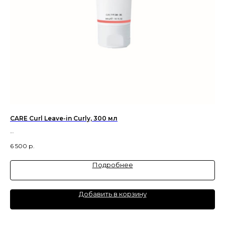
CARE Curl Leave-in Curly, 300 мл
Ess
На
Крем Уход для вьющихся волос
6 500
р.
7 
Подробнее
Добавить в корзину