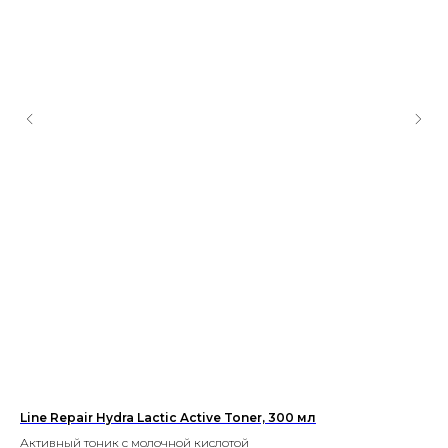
Line Repair Hydra Lactic Active Toner, 300 мл
Hi
Активный тоник с молочной кислотой
Сп