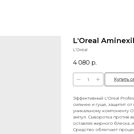
L'Oreal Aminexi
L’Oréal
4 080
р.
Купить с
Эффективный L'Oreal Profes
сильнее и гуще, защитит о
уникальному компоненту Ом
ампул. Сыворотка против в
оставляя жирного блеска, и
Средство облегчает процес