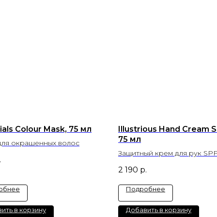
ials Colour Mask, 75 мл
Illustrious Hand Cream S
75 мл
для окрашенных волос
Защитный крем для рук SPF
.
2 190
р.
обнее
Подробнее
ить в корзину
Добавить в корзину