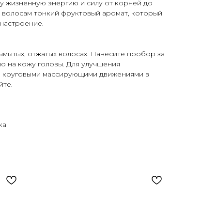
у жизненную энергию и силу от корней до
т волосам тонкий фруктовый аромат, который
настроение.
вымытых, отжатых волосах. Нанесите пробор за
 на кожу головы. Для улучшения
е круговыми массирующими движениями в
йте.
ка