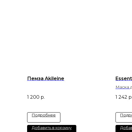
Пемза Akileine
Essent
Маска 
1 200
р.
1 242
р
Подробнее
Подр
Добавить в корзину
Добав