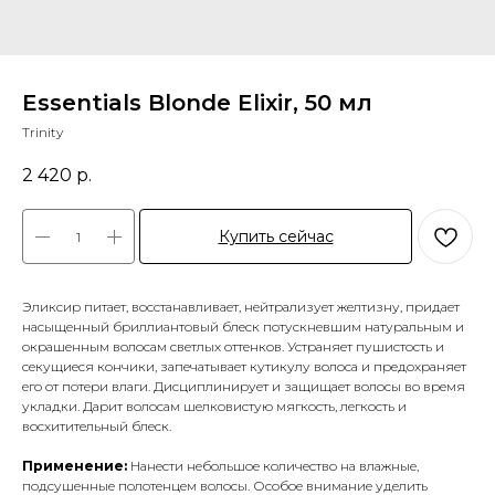
Essentials Blonde Elixir, 50 мл
Trinity
2 420
р.
Купить сейчас
Эликсир питает, восстанавливает, нейтрализует желтизну, придает
насыщенный бриллиантовый блеск потускневшим натуральным и
окрашенным волосам светлых оттенков. Устраняет пушистость и
секущиеся кончики, запечатывает кутикулу волоса и предохраняет
его от потери влаги. Дисциплинирует и защищает волосы во время
укладки. Дарит волосам шелковистую мягкость, легкость и
восхитительный блеск.
Применение:
Нанести небольшое количество на влажные,
подсушенные полотенцем волосы. Особое внимание уделить