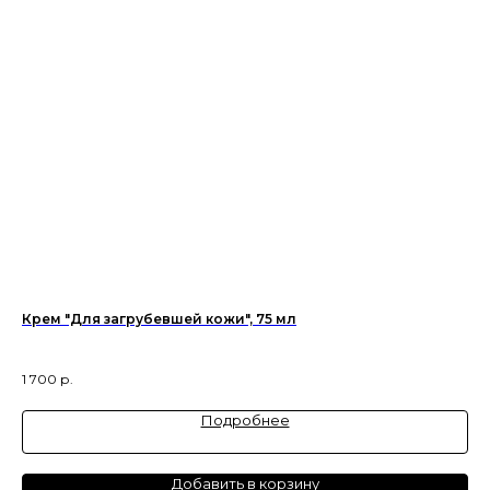
Крем "Для загрубевшей кожи", 75 мл
Кр
»
Кр
1 700
р.
5 2
Подробнее
Добавить в корзину