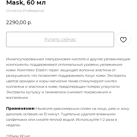
Mask, 60 мл
Christina Professional
2290,00
р.
Купить сейчас
Инкапсулированная гиалуроновая кислота и другие увлажняющие
компоненты поддерживают оптимальный уровень увлажнения
кожи. Комплекс Elastin repair защищает волокна эластина от
разрушения, что позволяет поддерживать тонус кожи. Экстракты
цветов орхидеи и коры магнолии также стимулируют синтез
коллагена и эластина в коже, предотвращая потерю упругости.
Экстракты купуасу и гамамелиса снимают покраснения и
воспаления.
Применение:
Нанесите равномерным слоем на лицо, шею и зону
декольте, оставьте на 10 минут. Тщательно удалите влажными
салфетками или смойте теплой водой. Используйте 1-2 раза в
неделю.
Объем: 60 мл.