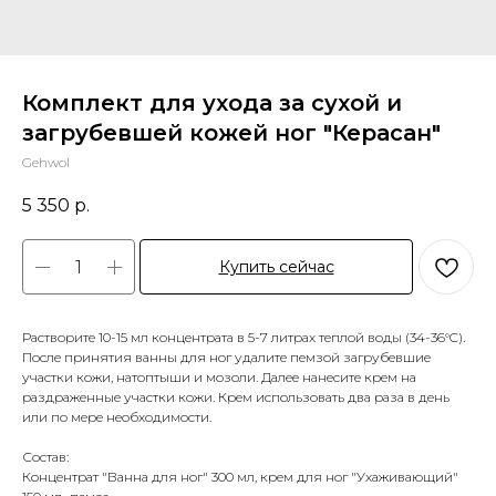
Комплект для ухода за сухой и
загрубевшей кожей ног "Керасан"
Gehwol
5 350
р.
Купить сейчас
Растворите 10-15 мл концентрата в 5-7 литрах теплой воды (34-36°C).
После принятия ванны для ног удалите пемзой загрубевшие
участки кожи, натоптыши и мозоли. Далее нанесите крем на
раздраженные участки кожи. Крем использовать два раза в день
или по мере необходимости.
Состав:
Концентрат "Ванна для ног" 300 мл, крем для ног "Ухаживающий"