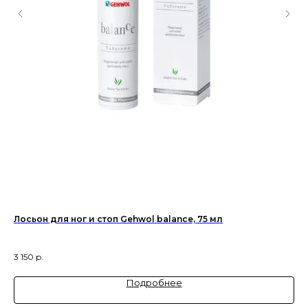
Лосьон для ног и стоп Gehwol balance, 75 мл
19
Пр
3 150
р.
3 
Подробнее