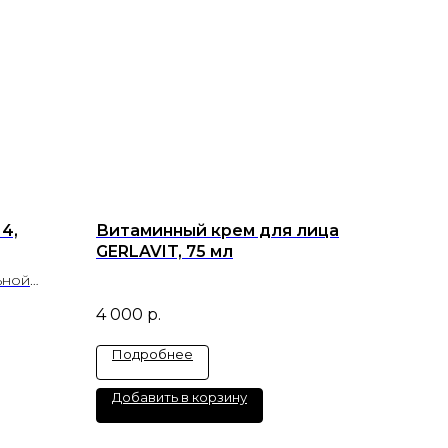
 4,
Витаминный крем для лица
GERLAVIT, 75 мл
ьной
турой
4 000
р.
Подробнее
Добавить в корзину