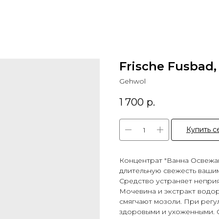
Frische Fusbad,
Gehwol
1 700
р.
Купить с
Концентрат "Ванна Освежа
длительную свежесть ваши
Средство устраняет неприя
Мочевина и экстракт водо
смягчают мозоли. При регу
здоровыми и ухоженными. 