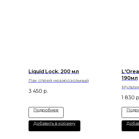
Liquid Lock, 200 мл
L'Orea
190мл
Лак спрей неаэрозольный
Мульти
3 450
р.
1 для з
1 830
р
Подробнее
Подр
Добавить в корзину
Добав