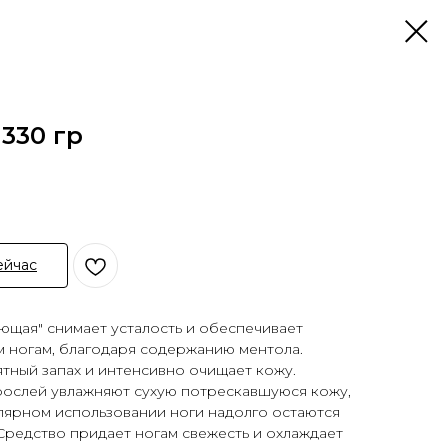
 330 гр
ейчас
ющая" снимает усталость и обеспечивает
м ногам, благодаря содержанию ментола.
тный запах и интенсивно очищает кожу.
рослей увлажняют сухую потрескавшуюся кожу,
лярном использовании ноги надолго остаются
Средство придает ногам свежесть и охлаждает