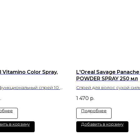
l Vitamino Color Spray,
L'Oreal Savage Panache
POWDER SPRAY 250 мл
функциональный спрей 10 в
Спрей для волос сухой сил
ащиты цвета
фиксации с пудровой текс
.
1 470
р.
обнее
Подробнее
ить в корзину
Добавить в корзину