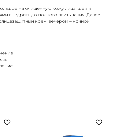
ольшое на очищенную кожу лица, шеи и
ями внедрить до полного впитывания. Далее
олнцезащитный крем, вечером – ночной.
жнение
нсив
тление