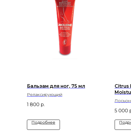
Бальзам для ног, 75 мл
Citrus
Moistu
Релаксирующий
Лосьон 
1 800
р.
5 000
Подробнее
Подр