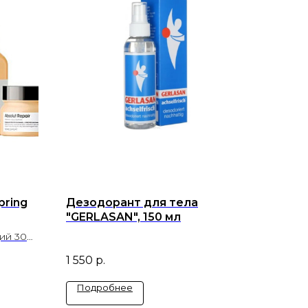
pring
Дезодорант для тела
"GERLASAN", 150 мл
ий 300
ого
1 550
р.
.
Подробнее