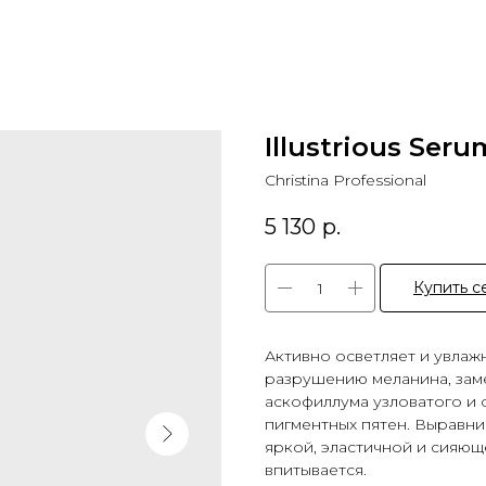
Illustrious Seru
Christina Professional
5 130
р.
Купить с
Активно осветляет и увлаж
разрушению меланина, заме
аскофиллума узловатого и
пигментных пятен. Выравни
яркой, эластичной и сияющ
впитывается.