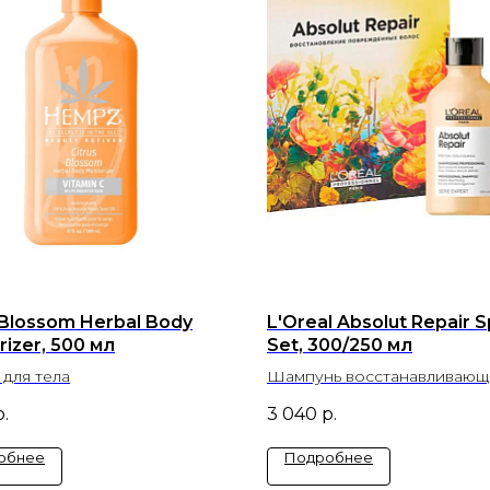
 Blossom Herbal Body
L'Oreal Absolut Repair S
rizer, 500 мл
Set, 300/250 мл
для тела
Шампунь восстанавливающ
мл. + Маска для интенсивн
р.
3 040
р.
восстановления очень
поврежденных волос 250 мл
обнее
Подробнее