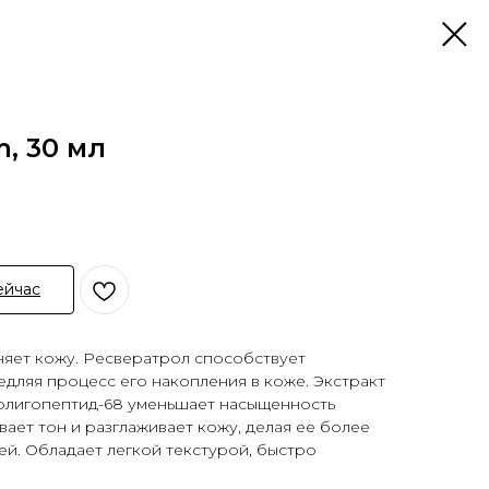
m, 30 мл
ейчас
няет кожу. Ресвератрол способствует
дляя процесс его накопления в коже. Экстракт
 олигопептид-68 уменьшает насыщенность
вает тон и разглаживает кожу, делая ее более
ей. Обладает легкой текстурой, быстро